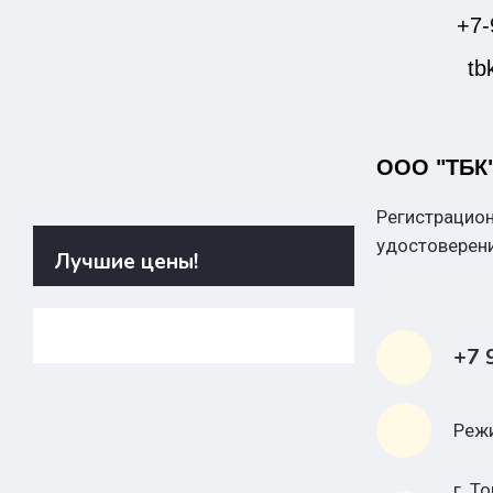
+7-
tb
ООО "ТБК
Регистрацио
удостоверен
Лучшие цены!
+7 
Реж
г.