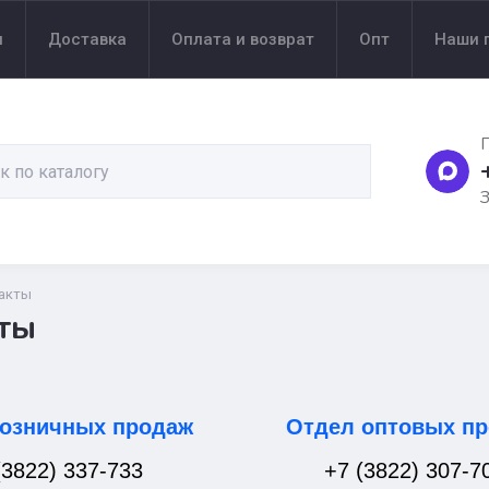
ы
Доставка
Оплата и возврат
Опт
Наши 
П
З
акты
ты
розничных продаж
Отдел оптовых п
(3822) 337-733
+7 (3822) 307-7